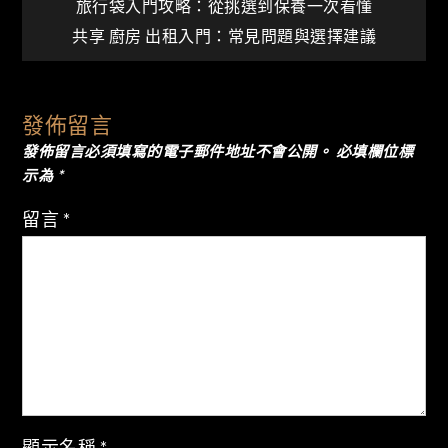
文
旅行袋入門攻略：從挑選到保養一次看懂
共享 廚房 出租入門：常見問題與選擇建議
章
導
發佈留言
發佈留言必須填寫的電子郵件地址不會公開。
必填欄位標
覽
示為
*
留言
*
顯示名稱
*