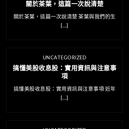
關於茶葉，這篇一次說清楚
關於茶葉，這篇一次說清楚 茶葉與我們的生
[…]
UNCATEGORIZED
搞懂美股收息股：實用資訊與注意事
項
搞懂美股收息股：實用資訊與注意事項 近年
[…]