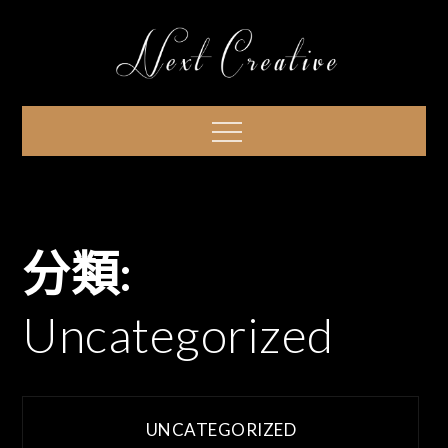
Skip
to
content
Menu
分類:
Uncategorized
UNCATEGORIZED