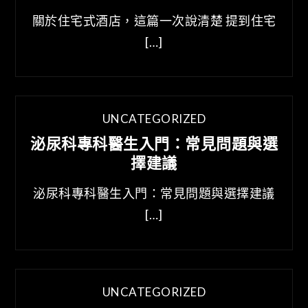
關於住宅式酒店，這篇一次說清楚 提到住宅
[…]
UNCATEGORIZED
泌尿科專科醫生入門：常見問題與選
擇建議
泌尿科專科醫生入門：常見問題與選擇建議
[…]
UNCATEGORIZED