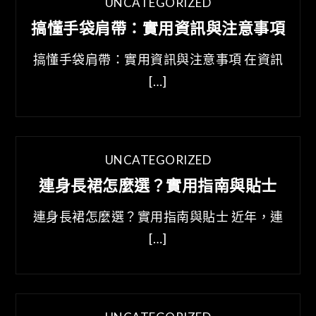
UNCATEGORIZED
搞懂手袋肩帶：實用資訊與注意事項
搞懂手袋肩帶：實用資訊與注意事項 在資訊
[…]
UNCATEGORIZED
連身長裙怎麼選？實用指南與貼士
連身長裙怎麼選？實用指南與貼士 近年，連
[…]