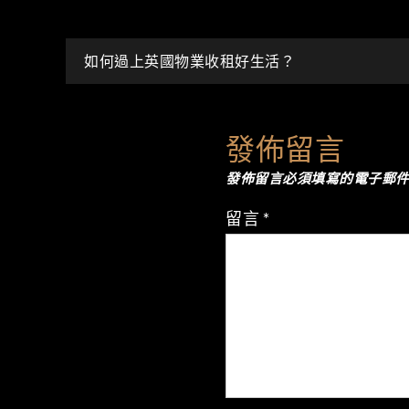
文
如何過上英國物業收租好生活？
章
發佈留言
導
發佈留言必須填寫的電子郵
覽
留言
*