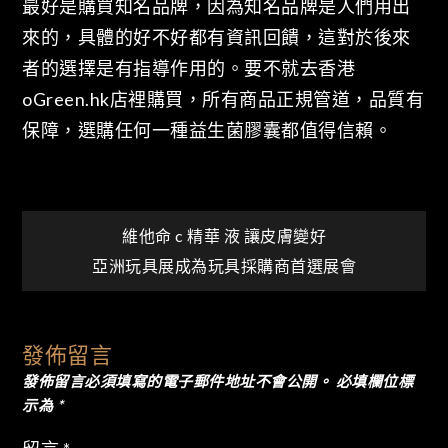
最好是購買知名品牌，因為知名品牌是人們用出
來的，具體的好不好都有資訊回饋，這對於後來
者的選擇是有指導作用的。要不就去香港
oGreen.hk店裡購買，所有商品正規管道，品質有
保障，選購任何一種益生菌膠囊都值得信賴。
文
維他命 c 精華 液 讓皮膚變好
亞洲玩具展成為玩具採購商首選展會
章
導
發佈留言
發佈留言必須填寫的電子郵件地址不會公開。
必填欄位標
覽
示為
*