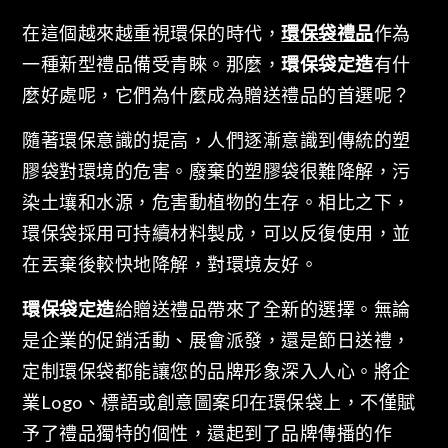
在這個越來越重視環保的時代，
環保袋禮品
作為
一種新型禮品備受青睞。那麼，
環保袋定造
有什
麼好處呢，它們為什麼成為贈送禮品的首選呢？
隨著環保意識的提高，人們逐漸意識到傳統的塑
膠袋對環境的危害。廢棄的塑膠袋很難降解，污
染土壤和水源，危害動植物的生存。相比之下，
環保袋採用可持續材料製成，可以反復使用，並
在丟棄後較快地降解，對環境友好。
環保袋定造
給贈送禮品帶來了全新的選擇。無論
是企業的促銷活動、展會派發，還是節日送禮，
定制環保袋都能讓您的品牌形象深入人心。將企
業Logo、標語或創意圖案印在環保袋上，不僅賦
予了禮品獨特的個性，還起到了品牌傳播的作