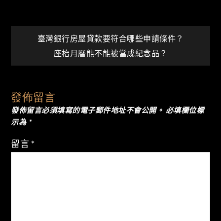
文
臺灣銀行房屋貸款要符合哪些申請條件？
座枱月曆能不能被當成紀念品？
章
導
發佈留言
發佈留言必須填寫的電子郵件地址不會公開。
必填欄位標
覽
示為
*
留言
*