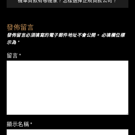
機車貸款有哪幾家？怎樣選擇正規貸款公司？
章
導
發佈留言
發佈留言必須填寫的電子郵件地址不會公開。
必填欄位標
覽
示為
*
留言
*
顯示名稱
*