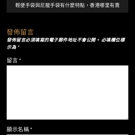
輕便手袋與尼龍手袋有什麼特點，香港哪里有賣
章
導
發佈留言
發佈留言必須填寫的電子郵件地址不會公開。
必填欄位標
覽
示為
*
留言
*
顯示名稱
*