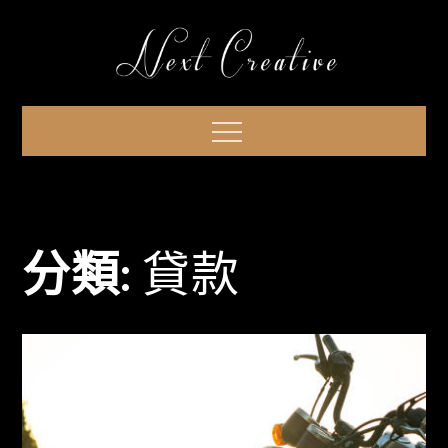
Skip
to
content
Menu
分類:
貸款