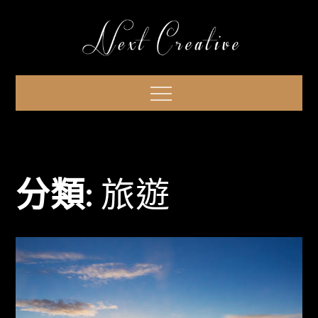
Skip
to
content
Menu
分類:
旅遊